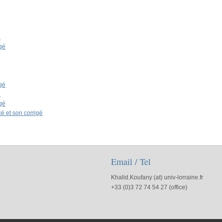
é
gé
gé
é
gé
é et son corrigé
Email / Tel
Khalid.Koufany (at) univ-lorraine.fr
+33 (0)3 72 74 54 27 (office)