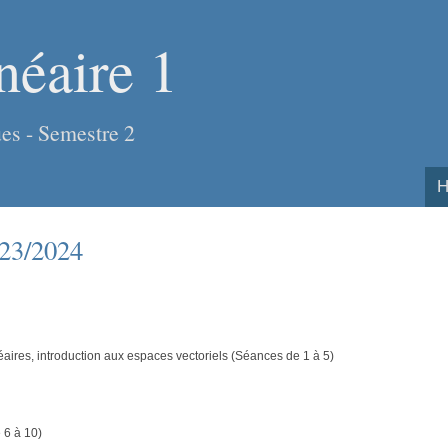
néaire 1
es - Semestre 2
H
023/2024
éaires, introduction aux espaces vectoriels (Séances de 1 à 5)
 6 à 10)