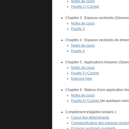
Notes de cours
Feuille 2
|
Corrigé
Chapitre 3 : Espaces vectoriels (Séances
Notes de cours
Feuille 3
Chapitre 4 : Espaces vectoriels de dimen
Notes de cours
Feuille 4
Chapitre 5 : Applications linéaires (Séa
Notes de cours
Feuille 5
|
Corrigé
Exercice type
Chapitre 6 : Matrice d'une application li
Notes de cours
Feuille 6
|
Corrigé
(de quelques exer
Complément d'algèbre linéaire 1
Calcul des déterminants
Complexification des espaces vectori
Espaces vectoriels quotients