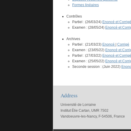
Formes linéaires
Contrôles
Partiel : (26/03/24)
Enoncé et Corrig
Examen : (28/05/24)
Enoncé et Corri
Archives
Partiel : (21/03/23)
Enoncé
|
Corrigé
Examen : (23/05/22)
Enoncé et Corri
Partiel : (27/03/22)
Enoncé et Corrig
Examen : (25/05/22)
Enoncé et Corri
Seconde session : (Juin 2022)
Enonc
Address
Université de Lorraine
Institut Élie Cartan, UMR 7502
Vandoeuvre-les-Nancy, F-54506, France