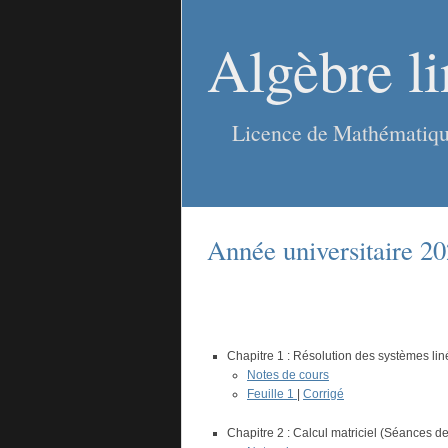
Algèbre li
Licence de Mathématiqu
Année universitaire 2
Chapitre 1 : Résolution des systèmes lin
Notes de cours
Feuille 1
|
Corrigé
Chapitre 2 : Calcul matriciel (Séances de