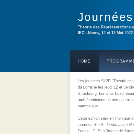
Journées
Theorie des Représentations 
IECL-Nancy, 12 et 13 Mai 2022
HOME
PROGRAMM
Les journées SL2R "Théorie des 
du Lorraine les jeudi 12 et vend
Strasbourg, Lorraine, Luxembour
mathématiciens de ces quatre uni
harmonique.
Cette édition sera en l'honneur 
journées SL2R :
le séminaire N
Faraut - G. Schiffmann de Stras