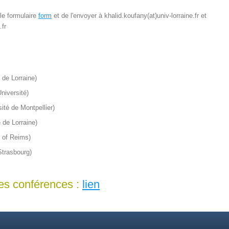
 le formulaire
form
et de l'envoyer à khalid.koufany(at)univ-lorraine.fr et
.fr
 de Lorraine)
niversité)
ité de Montpellier)
 de Lorraine)
 of Reims)
Strasbourg)
des conférences :
lien