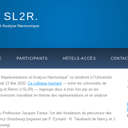
 SL2R.
et Analyse Harmonique
E
PARTICIPANTS
HÔTELS-ACCÈS
CONTA
Représentations et Analyse Harmonique" se tiendront à l’Université
redi 13 Mai 2020.
Ce colloque tournant
— entre les universités de
g et Reims (=SL2R) — regroupe deux à trois fois par an les
versités travaillant en théorie des représentations et en analyse
du Professeur Jacques Faraut, l'un des fondateurs du précurseur des
ancy-Strasbourg
(organisé par P. Eymard - R. Takahashi de Nancy et J.
bourg).